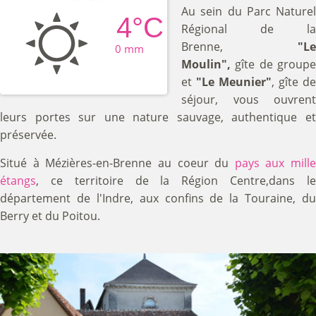
Au sein du Parc Naturel
4°C
Régional de la
au
Brenne,
"Le
0 mm
Moulin",
gîte de groupe
et
"Le Meunier"
, gîte de
séjour, vous ouvrent
Coeur
leurs portes sur une nature sauvage, authentique et
préservée.
Situé à Mézières-en-Brenne au coeur du
pays aux mille
étangs
, ce territoire de la Région Centre,dans le
de la
département de l'Indre, aux confins de la Touraine, du
Berry et du Poitou.
Brenne.